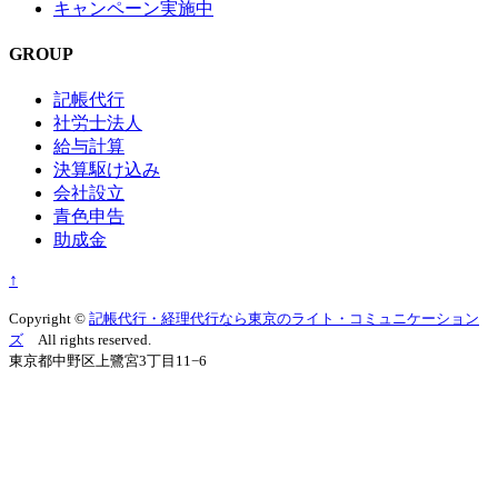
キャンペーン実施中
GROUP
記帳代行
社労士法人
給与計算
決算駆け込み
会社設立
青色申告
助成金
↑
Copyright ©
記帳代行・経理代行なら東京のライト・コミュニケーション
ズ
All rights reserved.
東京都中野区上鷺宮3丁目11−6