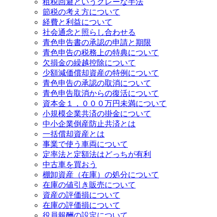
租税回避というグレーな手法
節税の考え方について
経費と利益について
社会通念と照らし合わせる
青色申告書の承認の申請と期限
青色申告の税務上の特典について
欠損金の繰越控除について
少額減価償却資産の特例について
青色申告の承認の取消について
青色申告取消からの復活について
資本金１，０００万円未満について
小規模企業共済の掛金について
中小企業倒産防止共済とは
一括償却資産とは
事業で使う車両について
定率法と定額法はどっちが有利
中古車を買おう
棚卸資産（在庫）の処分について
在庫の値引き販売について
資産の評価損について
在庫の評価損について
役員報酬の設定について