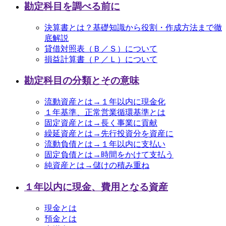
勘定科目を調べる前に
決算書とは？基礎知識から役割・作成方法まで徹
底解説
貸借対照表（Ｂ／Ｓ）について
損益計算書（Ｐ／Ｌ）について
勘定科目の分類とその意味
流動資産とは→１年以内に現金化
１年基準、正常営業循環基準とは
固定資産とは→長く事業に貢献
繰延資産とは→先行投資分を資産に
流動負債とは→１年以内に支払い
固定負債とは→時間をかけて支払う
純資産とは→儲けの積み重ね
１年以内に現金、費用となる資産
現金とは
預金とは