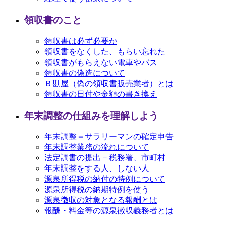
領収書のこと
領収書は必ず必要か
領収書をなくした、もらい忘れた
領収書がもらえない電車やバス
領収書の偽造について
Ｂ勘屋（偽の領収書販売業者）とは
領収書の日付や金額の書き換え
年末調整の仕組みを理解しよう
年末調整＝サラリーマンの確定申告
年末調整業務の流れについて
法定調書の提出－税務署、市町村
年末調整をする人、しない人
源泉所得税の納付の特例について
源泉所得税の納期特例を使う
源泉徴収の対象となる報酬とは
報酬・料金等の源泉徴収義務者とは