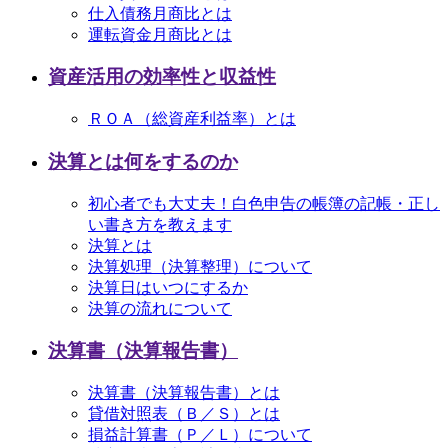
仕入債務月商比とは
運転資金月商比とは
資産活用の効率性と収益性
ＲＯＡ（総資産利益率）とは
決算とは何をするのか
初心者でも大丈夫！白色申告の帳簿の記帳・正し
い書き方を教えます
決算とは
決算処理（決算整理）について
決算日はいつにするか
決算の流れについて
決算書（決算報告書）
決算書（決算報告書）とは
貸借対照表（Ｂ／Ｓ）とは
損益計算書（Ｐ／Ｌ）について