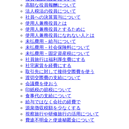
高額な役員報酬について
法人税法の役員について
社員への決算賞与について
使用人兼務役員とは
使用人兼務役員とするために
使用人兼務役員になれない人とは
未払費用－給与について
未払費用－社会保険料について
未払費用－固定資産税について
社員旅行は福利厚生費にする
社宅家賃を経費にする
取引先に対して接待交際費を使う
渡切交際費の支給について
会議費を使おう
印紙税の節税について
食事代の支給について
給与ではなく会社の経費で
源泉徴収税額を少なくする
視察旅行や研修旅行の活用について
費途不明金と使途秘匿金について