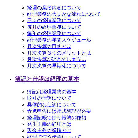
経理の業務内容について
経理業務の大まかな流れについて
日々の経理業務について
毎月の経理業務について
毎年の経理業務について
経理業務の年間スケジュール
月次決算の目的とは
月次決算３つのメリットとは
月次決算が遅れてしまう…
月次決算の早期化について
簿記と仕訳は経理の基本
簿記は経理業務の基本
取引の仕訳について
具体的な仕訳について
青色申告には複式簿記が必要
経理記帳で使う帳簿の種類
発生主義の経理とは
現金主義の経理とは
経理で使う伝票について