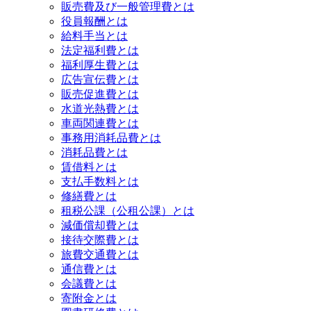
販売費及び一般管理費とは
役員報酬とは
給料手当とは
法定福利費とは
福利厚生費とは
広告宣伝費とは
販売促進費とは
水道光熱費とは
車両関連費とは
事務用消耗品費とは
消耗品費とは
賃借料とは
支払手数料とは
修繕費とは
租税公課（公租公課）とは
減価償却費とは
接待交際費とは
旅費交通費とは
通信費とは
会議費とは
寄附金とは