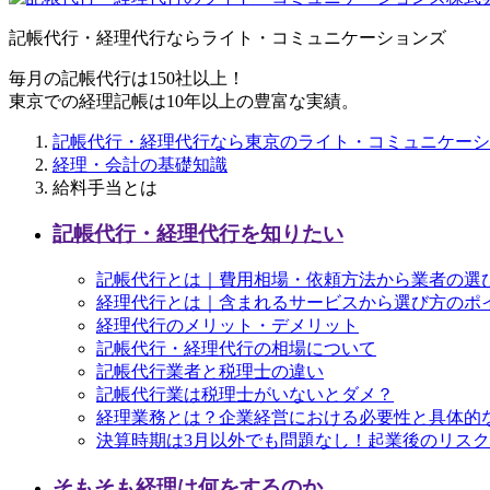
記帳代行・経理代行ならライト・コミュニケーションズ
毎月の記帳代行は150社以上！
東京での経理記帳は10年以上の豊富な実績。
記帳代行・経理代行なら東京のライト・コミュニケーシ
経理・会計の基礎知識
給料手当とは
記帳代行・経理代行を知りたい
記帳代行とは｜費用相場・依頼方法から業者の選
経理代行とは｜含まれるサービスから選び方のポ
経理代行のメリット・デメリット
記帳代行・経理代行の相場について
記帳代行業者と税理士の違い
記帳代行業は税理士がいないとダメ？
経理業務とは？企業経営における必要性と具体的
決算時期は3月以外でも問題なし！起業後のリス
そもそも経理は何をするのか