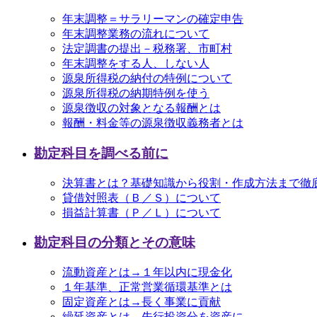
年末調整＝サラリーマンの確定申告
年末調整業務の流れについて
法定調書の提出－税務署、市町村
年末調整をする人、しない人
源泉所得税の納付の特例について
源泉所得税の納期特例を使う
源泉徴収の対象となる報酬とは
報酬・料金等の源泉徴収義務者とは
勘定科目を調べる前に
決算書とは？基礎知識から役割・作成方法まで徹
貸借対照表（Ｂ／Ｓ）について
損益計算書（Ｐ／Ｌ）について
勘定科目の分類とその意味
流動資産とは→１年以内に現金化
１年基準、正常営業循環基準とは
固定資産とは→長く事業に貢献
繰延資産とは→先行投資分を資産に