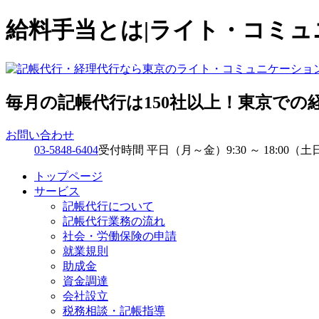
給料手当とは|ライト・コミ
毎月の記帳代行は150社以上！東京での
お問い合わせ
03-5848-6404
受付時間 平日（月～金）9:30 ～ 18:00（土
トップページ
サービス
記帳代行について
記帳代行業務の流れ
社会・労働保険の申請
就業規則
助成金
資金調達
会社設立
税務相談・記帳指導