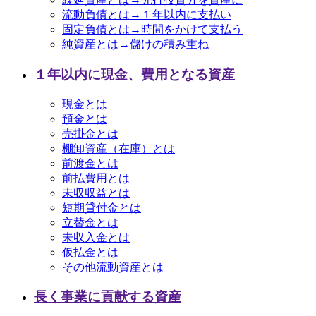
流動負債とは→１年以内に支払い
固定負債とは→時間をかけて支払う
純資産とは→儲けの積み重ね
１年以内に現金、費用となる資産
現金とは
預金とは
売掛金とは
棚卸資産（在庫）とは
前渡金とは
前払費用とは
未収収益とは
短期貸付金とは
立替金とは
未収入金とは
仮払金とは
その他流動資産とは
長く事業に貢献する資産