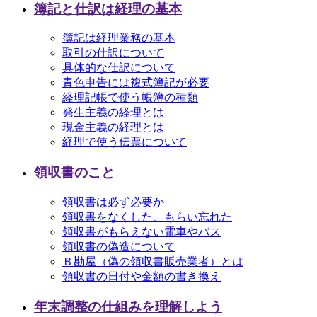
簿記と仕訳は経理の基本
簿記は経理業務の基本
取引の仕訳について
具体的な仕訳について
青色申告には複式簿記が必要
経理記帳で使う帳簿の種類
発生主義の経理とは
現金主義の経理とは
経理で使う伝票について
領収書のこと
領収書は必ず必要か
領収書をなくした、もらい忘れた
領収書がもらえない電車やバス
領収書の偽造について
Ｂ勘屋（偽の領収書販売業者）とは
領収書の日付や金額の書き換え
年末調整の仕組みを理解しよう