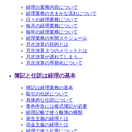
経理の業務内容について
経理業務の大まかな流れについて
日々の経理業務について
毎月の経理業務について
毎年の経理業務について
経理業務の年間スケジュール
月次決算の目的とは
月次決算３つのメリットとは
月次決算が遅れてしまう…
月次決算の早期化について
簿記と仕訳は経理の基本
簿記は経理業務の基本
取引の仕訳について
具体的な仕訳について
青色申告には複式簿記が必要
経理記帳で使う帳簿の種類
発生主義の経理とは
現金主義の経理とは
経理で使う伝票について