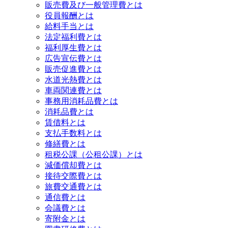
販売費及び一般管理費とは
役員報酬とは
給料手当とは
法定福利費とは
福利厚生費とは
広告宣伝費とは
販売促進費とは
水道光熱費とは
車両関連費とは
事務用消耗品費とは
消耗品費とは
賃借料とは
支払手数料とは
修繕費とは
租税公課（公租公課）とは
減価償却費とは
接待交際費とは
旅費交通費とは
通信費とは
会議費とは
寄附金とは