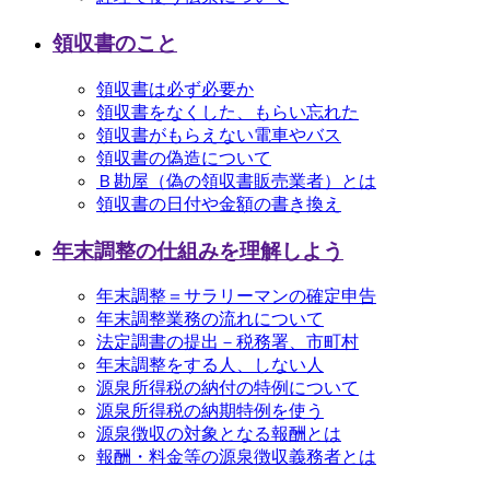
領収書のこと
領収書は必ず必要か
領収書をなくした、もらい忘れた
領収書がもらえない電車やバス
領収書の偽造について
Ｂ勘屋（偽の領収書販売業者）とは
領収書の日付や金額の書き換え
年末調整の仕組みを理解しよう
年末調整＝サラリーマンの確定申告
年末調整業務の流れについて
法定調書の提出－税務署、市町村
年末調整をする人、しない人
源泉所得税の納付の特例について
源泉所得税の納期特例を使う
源泉徴収の対象となる報酬とは
報酬・料金等の源泉徴収義務者とは