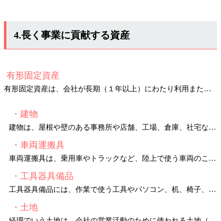
4.長く事業に貢献する資産
有形固定資産
有形固定資産は、会社が長期（１年以上）にわたり利用または保有する、実体があって目に見える資産です。
・建物
建物は、屋根や壁のある事務所や店舗、工場、倉庫、社宅など、事業に使用されるもので、土地の上に建設された工作物です。
・車両運搬具
車両運搬具は、乗用車やトラックなど、陸上で使う車両のことをいいます。
・工具器具備品
工具器具備品には、作業で使う工具やパソコン、机、椅子、キャビネット、などが含まれます。
・土地
経理でいう土地は、会社の営業活動のために使われる土地（敷地）のことをいい、減価償却のされない非減価償却資産に分類されます。