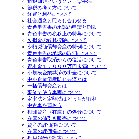
租税回避というグレーな手法
節税の考え方について
経費と利益について
社会通念と照らし合わせる
青色申告書の承認の申請と期限
青色申告の税務上の特典について
欠損金の繰越控除について
少額減価償却資産の特例について
青色申告の承認の取消について
青色申告取消からの復活について
資本金１，０００万円未満について
小規模企業共済の掛金について
中小企業倒産防止共済とは
一括償却資産とは
事業で使う車両について
定率法と定額法はどっちが有利
中古車を買おう
棚卸資産（在庫）の処分について
在庫の値引き販売について
資産の評価損について
在庫の評価損について
役員報酬の設定について