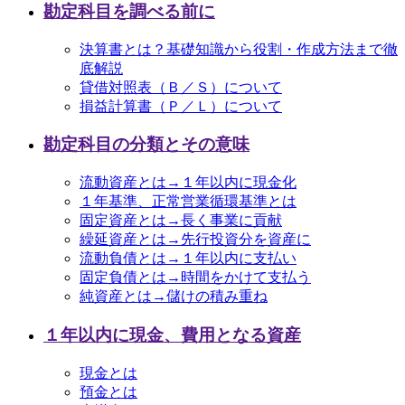
勘定科目を調べる前に
決算書とは？基礎知識から役割・作成方法まで徹
底解説
貸借対照表（Ｂ／Ｓ）について
損益計算書（Ｐ／Ｌ）について
勘定科目の分類とその意味
流動資産とは→１年以内に現金化
１年基準、正常営業循環基準とは
固定資産とは→長く事業に貢献
繰延資産とは→先行投資分を資産に
流動負債とは→１年以内に支払い
固定負債とは→時間をかけて支払う
純資産とは→儲けの積み重ね
１年以内に現金、費用となる資産
現金とは
預金とは