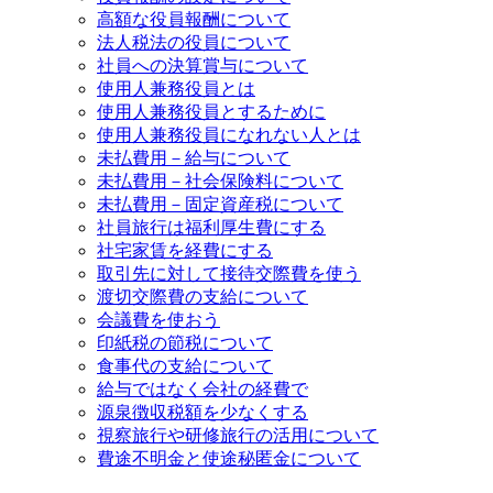
高額な役員報酬について
法人税法の役員について
社員への決算賞与について
使用人兼務役員とは
使用人兼務役員とするために
使用人兼務役員になれない人とは
未払費用－給与について
未払費用－社会保険料について
未払費用－固定資産税について
社員旅行は福利厚生費にする
社宅家賃を経費にする
取引先に対して接待交際費を使う
渡切交際費の支給について
会議費を使おう
印紙税の節税について
食事代の支給について
給与ではなく会社の経費で
源泉徴収税額を少なくする
視察旅行や研修旅行の活用について
費途不明金と使途秘匿金について