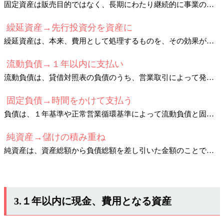
固定資産は販売目的ではなく、長期にわたり継続的に事業のために利用することを目的として、会社が利用または保有する資産です。
繰延資産→先行投資分を資産に
繰延資産は、本来、費用として処理するものを、その効果が将来にかけてもたらされると考えられることから
流動負債→１年以内に支払い
流動負債は、貸借対照表の負債のうち、営業取引によって発生する短期間（１年以内）で支払いをしなければならない負債をいいます。
固定負債→時間をかけて支払う
負債は、１年基準や正常営業循環基準によって流動負債と固定負債に分けられます。
純資産→儲けの積み重ね
純資産は、資産総額から負債総額を差し引いた金額のことです。
3.１年以内に現金、費用となる資産