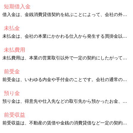
短期借入金
借入金は、金銭消費貸借契約を結ぶことによって、会社の外部からお金を借りたときの債務です。
未払金
未払金は、会社の本業にかかわる仕入から発生する買掛金以外の債務で、モノやサービスを購入したときの代金未払い分を処理するときに使います。
未払費用
未払費用は、本業の営業取引以外で一定の契約にしたがって継続した役務提供を受けるとき、期末までに提供を受けた
前受金
前受金は、いわゆる内金や手付金のことです。会社の通常の営業取引にかかる商品や製品の引き渡し、工事請負、その他
預り金
預り金は、得意先や仕入先などの取引先から預かったお金、個人事業主や社員の報酬・給与から
前受収益
前受収益は、不動産の賃借や金銭の消費貸借など一定の契約にしたがい、継続した役務提供をおこなう