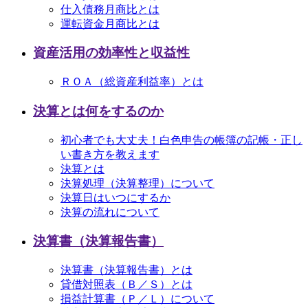
仕入債務月商比とは
運転資金月商比とは
資産活用の効率性と収益性
ＲＯＡ（総資産利益率）とは
決算とは何をするのか
初心者でも大丈夫！白色申告の帳簿の記帳・正し
い書き方を教えます
決算とは
決算処理（決算整理）について
決算日はいつにするか
決算の流れについて
決算書（決算報告書）
決算書（決算報告書）とは
貸借対照表（Ｂ／Ｓ）とは
損益計算書（Ｐ／Ｌ）について