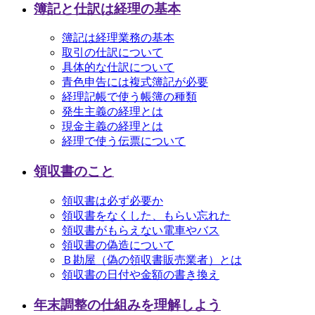
簿記と仕訳は経理の基本
簿記は経理業務の基本
取引の仕訳について
具体的な仕訳について
青色申告には複式簿記が必要
経理記帳で使う帳簿の種類
発生主義の経理とは
現金主義の経理とは
経理で使う伝票について
領収書のこと
領収書は必ず必要か
領収書をなくした、もらい忘れた
領収書がもらえない電車やバス
領収書の偽造について
Ｂ勘屋（偽の領収書販売業者）とは
領収書の日付や金額の書き換え
年末調整の仕組みを理解しよう