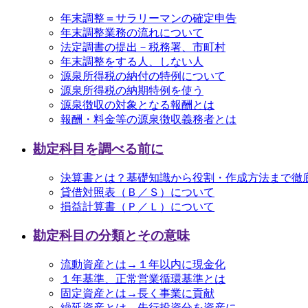
年末調整＝サラリーマンの確定申告
年末調整業務の流れについて
法定調書の提出－税務署、市町村
年末調整をする人、しない人
源泉所得税の納付の特例について
源泉所得税の納期特例を使う
源泉徴収の対象となる報酬とは
報酬・料金等の源泉徴収義務者とは
勘定科目を調べる前に
決算書とは？基礎知識から役割・作成方法まで徹
貸借対照表（Ｂ／Ｓ）について
損益計算書（Ｐ／Ｌ）について
勘定科目の分類とその意味
流動資産とは→１年以内に現金化
１年基準、正常営業循環基準とは
固定資産とは→長く事業に貢献
繰延資産とは→先行投資分を資産に