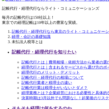
記帳代行・経理代行ならライト・コミュニケーションズ
毎月の記帳代行は150社以上！
東京での経理記帳は10年以上の豊富な実績。
記帳代行・経理代行なら東京のライト・コミュニケーシ
経理・会計の基礎知識
未払法人税等とは
記帳代行・経理代行を知りたい
記帳代行とは｜費用相場・依頼方法から業者の選
経理代行とは｜含まれるサービスから選び方のポ
経理代行のメリット・デメリット
記帳代行・経理代行の相場について
記帳代行業者と税理士の違い
記帳代行業は税理士がいないとダメ？
経理業務とは？企業経営における必要性と具体的
決算時期は3月以外でも問題なし！起業後のリス
そもそも経理は何をするのか