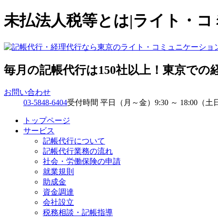
未払法人税等とは|ライト・
毎月の記帳代行は150社以上！東京での
お問い合わせ
03-5848-6404
受付時間 平日（月～金）9:30 ～ 18:00（土
トップページ
サービス
記帳代行について
記帳代行業務の流れ
社会・労働保険の申請
就業規則
助成金
資金調達
会社設立
税務相談・記帳指導