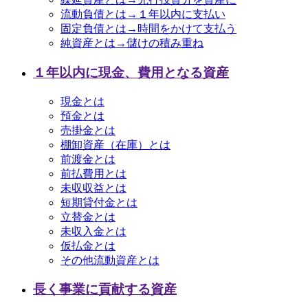
流動負債とは→１年以内に支払い
固定負債とは→時間をかけて支払う
純資産とは→儲けの積み重ね
１年以内に現金、費用となる資産
現金とは
預金とは
売掛金とは
棚卸資産（在庫）とは
前渡金とは
前払費用とは
未収収益とは
短期貸付金とは
立替金とは
未収入金とは
仮払金とは
その他流動資産とは
長く事業に貢献する資産