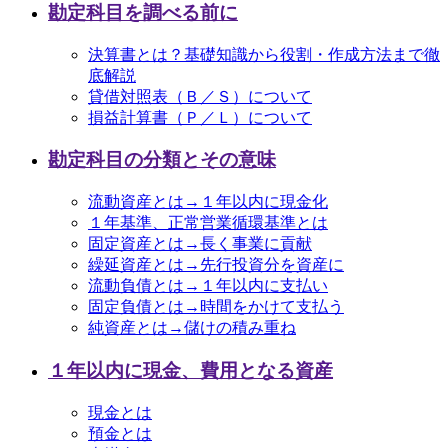
勘定科目を調べる前に
決算書とは？基礎知識から役割・作成方法まで徹
底解説
貸借対照表（Ｂ／Ｓ）について
損益計算書（Ｐ／Ｌ）について
勘定科目の分類とその意味
流動資産とは→１年以内に現金化
１年基準、正常営業循環基準とは
固定資産とは→長く事業に貢献
繰延資産とは→先行投資分を資産に
流動負債とは→１年以内に支払い
固定負債とは→時間をかけて支払う
純資産とは→儲けの積み重ね
１年以内に現金、費用となる資産
現金とは
預金とは