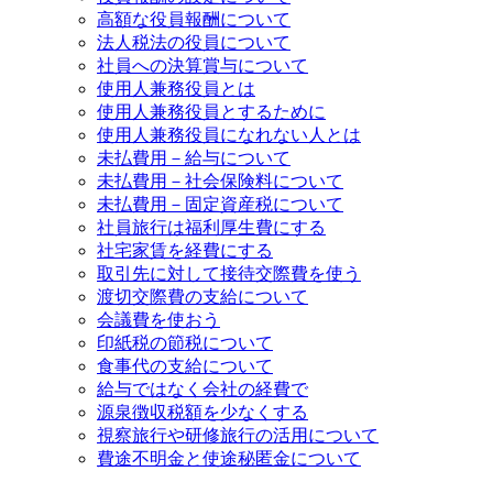
高額な役員報酬について
法人税法の役員について
社員への決算賞与について
使用人兼務役員とは
使用人兼務役員とするために
使用人兼務役員になれない人とは
未払費用－給与について
未払費用－社会保険料について
未払費用－固定資産税について
社員旅行は福利厚生費にする
社宅家賃を経費にする
取引先に対して接待交際費を使う
渡切交際費の支給について
会議費を使おう
印紙税の節税について
食事代の支給について
給与ではなく会社の経費で
源泉徴収税額を少なくする
視察旅行や研修旅行の活用について
費途不明金と使途秘匿金について