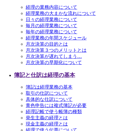
経理の業務内容について
経理業務の大まかな流れについて
日々の経理業務について
毎月の経理業務について
毎年の経理業務について
経理業務の年間スケジュール
月次決算の目的とは
月次決算３つのメリットとは
月次決算が遅れてしまう…
月次決算の早期化について
簿記と仕訳は経理の基本
簿記は経理業務の基本
取引の仕訳について
具体的な仕訳について
青色申告には複式簿記が必要
経理記帳で使う帳簿の種類
発生主義の経理とは
現金主義の経理とは
経理で使う伝票について