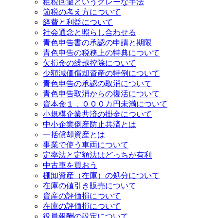
租税回避というグレーな手法
節税の考え方について
経費と利益について
社会通念と照らし合わせる
青色申告書の承認の申請と期限
青色申告の税務上の特典について
欠損金の繰越控除について
少額減価償却資産の特例について
青色申告の承認の取消について
青色申告取消からの復活について
資本金１，０００万円未満について
小規模企業共済の掛金について
中小企業倒産防止共済とは
一括償却資産とは
事業で使う車両について
定率法と定額法はどっちが有利
中古車を買おう
棚卸資産（在庫）の処分について
在庫の値引き販売について
資産の評価損について
在庫の評価損について
役員報酬の設定について