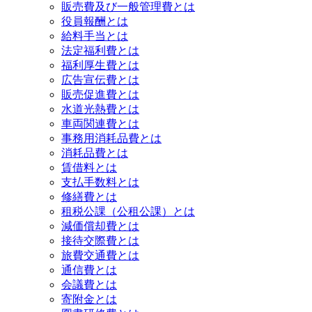
販売費及び一般管理費とは
役員報酬とは
給料手当とは
法定福利費とは
福利厚生費とは
広告宣伝費とは
販売促進費とは
水道光熱費とは
車両関連費とは
事務用消耗品費とは
消耗品費とは
賃借料とは
支払手数料とは
修繕費とは
租税公課（公租公課）とは
減価償却費とは
接待交際費とは
旅費交通費とは
通信費とは
会議費とは
寄附金とは