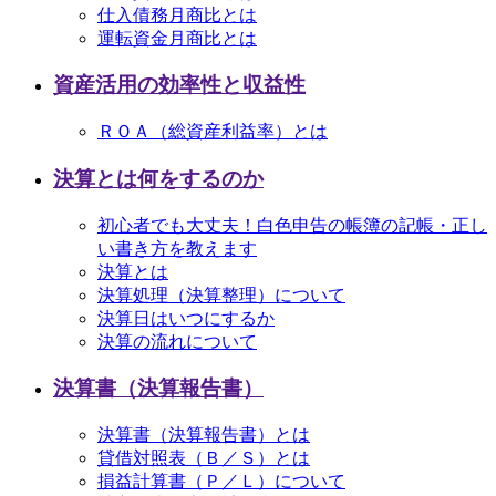
仕入債務月商比とは
運転資金月商比とは
資産活用の効率性と収益性
ＲＯＡ（総資産利益率）とは
決算とは何をするのか
初心者でも大丈夫！白色申告の帳簿の記帳・正し
い書き方を教えます
決算とは
決算処理（決算整理）について
決算日はいつにするか
決算の流れについて
決算書（決算報告書）
決算書（決算報告書）とは
貸借対照表（Ｂ／Ｓ）とは
損益計算書（Ｐ／Ｌ）について