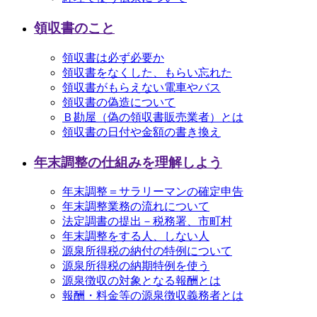
領収書のこと
領収書は必ず必要か
領収書をなくした、もらい忘れた
領収書がもらえない電車やバス
領収書の偽造について
Ｂ勘屋（偽の領収書販売業者）とは
領収書の日付や金額の書き換え
年末調整の仕組みを理解しよう
年末調整＝サラリーマンの確定申告
年末調整業務の流れについて
法定調書の提出－税務署、市町村
年末調整をする人、しない人
源泉所得税の納付の特例について
源泉所得税の納期特例を使う
源泉徴収の対象となる報酬とは
報酬・料金等の源泉徴収義務者とは