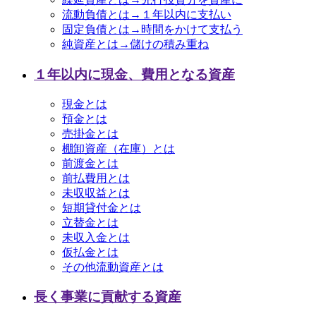
流動負債とは→１年以内に支払い
固定負債とは→時間をかけて支払う
純資産とは→儲けの積み重ね
１年以内に現金、費用となる資産
現金とは
預金とは
売掛金とは
棚卸資産（在庫）とは
前渡金とは
前払費用とは
未収収益とは
短期貸付金とは
立替金とは
未収入金とは
仮払金とは
その他流動資産とは
長く事業に貢献する資産