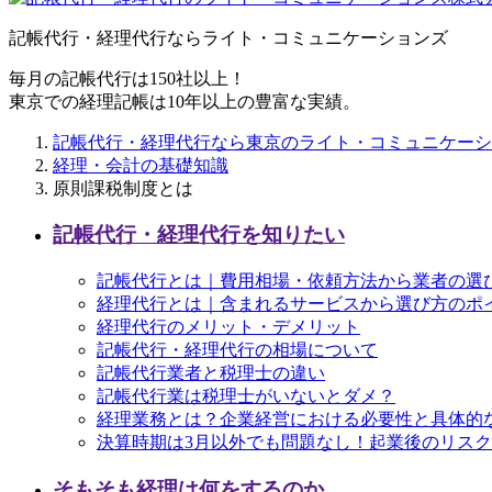
記帳代行・経理代行ならライト・コミュニケーションズ
毎月の記帳代行は150社以上！
東京での経理記帳は10年以上の豊富な実績。
記帳代行・経理代行なら東京のライト・コミュニケーシ
経理・会計の基礎知識
原則課税制度とは
記帳代行・経理代行を知りたい
記帳代行とは｜費用相場・依頼方法から業者の選
経理代行とは｜含まれるサービスから選び方のポ
経理代行のメリット・デメリット
記帳代行・経理代行の相場について
記帳代行業者と税理士の違い
記帳代行業は税理士がいないとダメ？
経理業務とは？企業経営における必要性と具体的
決算時期は3月以外でも問題なし！起業後のリス
そもそも経理は何をするのか