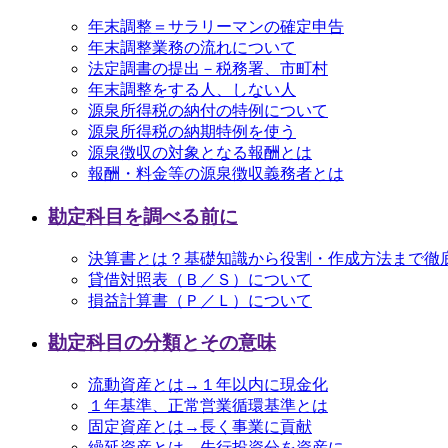
年末調整＝サラリーマンの確定申告
年末調整業務の流れについて
法定調書の提出－税務署、市町村
年末調整をする人、しない人
源泉所得税の納付の特例について
源泉所得税の納期特例を使う
源泉徴収の対象となる報酬とは
報酬・料金等の源泉徴収義務者とは
勘定科目を調べる前に
決算書とは？基礎知識から役割・作成方法まで徹
貸借対照表（Ｂ／Ｓ）について
損益計算書（Ｐ／Ｌ）について
勘定科目の分類とその意味
流動資産とは→１年以内に現金化
１年基準、正常営業循環基準とは
固定資産とは→長く事業に貢献
繰延資産とは→先行投資分を資産に