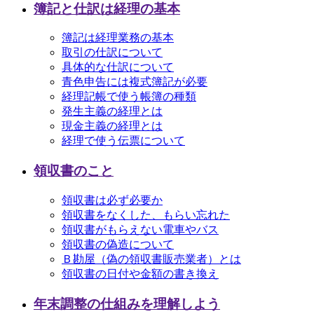
簿記と仕訳は経理の基本
簿記は経理業務の基本
取引の仕訳について
具体的な仕訳について
青色申告には複式簿記が必要
経理記帳で使う帳簿の種類
発生主義の経理とは
現金主義の経理とは
経理で使う伝票について
領収書のこと
領収書は必ず必要か
領収書をなくした、もらい忘れた
領収書がもらえない電車やバス
領収書の偽造について
Ｂ勘屋（偽の領収書販売業者）とは
領収書の日付や金額の書き換え
年末調整の仕組みを理解しよう