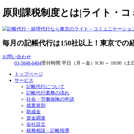
原則課税制度とは|ライト・
毎月の記帳代行は150社以上！東京での
お問い合わせ
03-5848-6404
受付時間 平日（月～金）9:30 ～ 18:00（土
トップページ
サービス
記帳代行について
記帳代行業務の流れ
社会・労働保険の申請
就業規則
助成金
資金調達
会社設立
税務相談・記帳指導