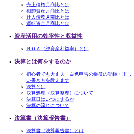
売上債権月商比とは
棚卸資産月商比とは
仕入債務月商比とは
運転資金月商比とは
資産活用の効率性と収益性
ＲＯＡ（総資産利益率）とは
決算とは何をするのか
初心者でも大丈夫！白色申告の帳簿の記帳・正し
い書き方を教えます
決算とは
決算処理（決算整理）について
決算日はいつにするか
決算の流れについて
決算書（決算報告書）
決算書（決算報告書）とは