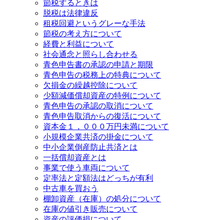
節税するときは
脱税は法律違反
租税回避というグレーな手法
節税の考え方について
経費と利益について
社会通念と照らし合わせる
青色申告書の承認の申請と期限
青色申告の税務上の特典について
欠損金の繰越控除について
少額減価償却資産の特例について
青色申告の承認の取消について
青色申告取消からの復活について
資本金１，０００万円未満について
小規模企業共済の掛金について
中小企業倒産防止共済とは
一括償却資産とは
事業で使う車両について
定率法と定額法はどっちが有利
中古車を買おう
棚卸資産（在庫）の処分について
在庫の値引き販売について
資産の評価損について