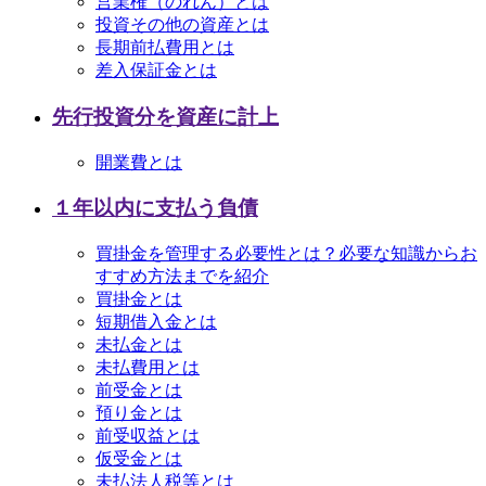
営業権（のれん）とは
投資その他の資産とは
長期前払費用とは
差入保証金とは
先行投資分を資産に計上
開業費とは
１年以内に支払う負債
買掛金を管理する必要性とは？必要な知識からお
すすめ方法までを紹介
買掛金とは
短期借入金とは
未払金とは
未払費用とは
前受金とは
預り金とは
前受収益とは
仮受金とは
未払法人税等とは