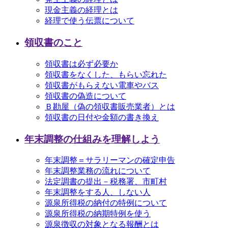
現金主義の経理とは
経理で使う伝票について
領収書のこと
領収書は必ず必要か
領収書をなくした、もらい忘れた
領収書がもらえない電車やバス
領収書の偽造について
Ｂ勘屋（偽の領収書販売業者）とは
領収書の日付や金額の書き換え
年末調整の仕組みを理解しよう
年末調整＝サラリーマンの確定申告
年末調整業務の流れについて
法定調書の提出－税務署、市町村
年末調整をする人、しない人
源泉所得税の納付の特例について
源泉所得税の納期特例を使う
源泉徴収の対象となる報酬とは