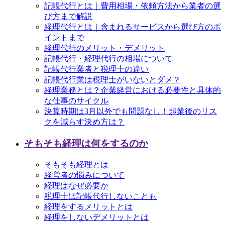
記帳代行とは｜費用相場・依頼方法から業者の選
び方まで解説
経理代行とは｜含まれるサービスから選び方のポ
イントまで
経理代行のメリット・デメリット
記帳代行・経理代行の相場について
記帳代行業者と税理士の違い
記帳代行業は税理士がいないとダメ？
経理業務とは？企業経営における必要性と具体的
な仕事のサイクル
決算時期は3月以外でも問題なし！起業後のリス
クを減らす決め方は？
そもそも経理は何をするのか
そもそも経理とは
経営者の悩みについて
経理はなぜ必要か
税理士は記帳代行しないことも
経理をするメリットとは
経理をしないデメリットとは