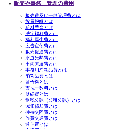
販売や事務、管理の費用
販売費及び一般管理費とは
役員報酬とは
給料手当とは
法定福利費とは
福利厚生費とは
広告宣伝費とは
販売促進費とは
水道光熱費とは
車両関連費とは
事務用消耗品費とは
消耗品費とは
賃借料とは
支払手数料とは
修繕費とは
租税公課（公租公課）とは
減価償却費とは
接待交際費とは
旅費交通費とは
通信費とは