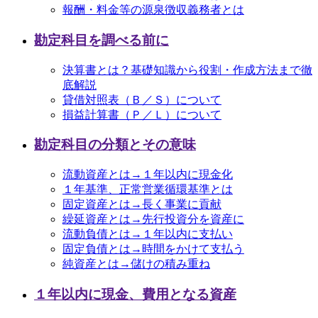
報酬・料金等の源泉徴収義務者とは
勘定科目を調べる前に
決算書とは？基礎知識から役割・作成方法まで徹
底解説
貸借対照表（Ｂ／Ｓ）について
損益計算書（Ｐ／Ｌ）について
勘定科目の分類とその意味
流動資産とは→１年以内に現金化
１年基準、正常営業循環基準とは
固定資産とは→長く事業に貢献
繰延資産とは→先行投資分を資産に
流動負債とは→１年以内に支払い
固定負債とは→時間をかけて支払う
純資産とは→儲けの積み重ね
１年以内に現金、費用となる資産