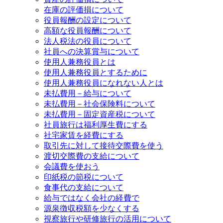
在庫の評価損について
役員報酬の設定について
高額な役員報酬について
法人税法の役員について
社員への決算賞与について
使用人兼務役員とは
使用人兼務役員とするために
使用人兼務役員になれない人とは
未払費用－給与について
未払費用－社会保険料について
未払費用－固定資産税について
社員旅行は福利厚生費にする
社宅家賃を経費にする
取引先に対して接待交際費を使う
渡切交際費の支給について
会議費を使おう
印紙税の節税について
食事代の支給について
給与ではなく会社の経費で
源泉徴収税額を少なくする
視察旅行や研修旅行の活用について