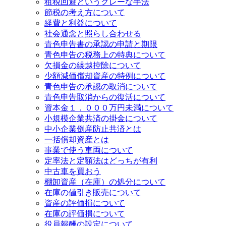
租税回避というグレーな手法
節税の考え方について
経費と利益について
社会通念と照らし合わせる
青色申告書の承認の申請と期限
青色申告の税務上の特典について
欠損金の繰越控除について
少額減価償却資産の特例について
青色申告の承認の取消について
青色申告取消からの復活について
資本金１，０００万円未満について
小規模企業共済の掛金について
中小企業倒産防止共済とは
一括償却資産とは
事業で使う車両について
定率法と定額法はどっちが有利
中古車を買おう
棚卸資産（在庫）の処分について
在庫の値引き販売について
資産の評価損について
在庫の評価損について
役員報酬の設定について