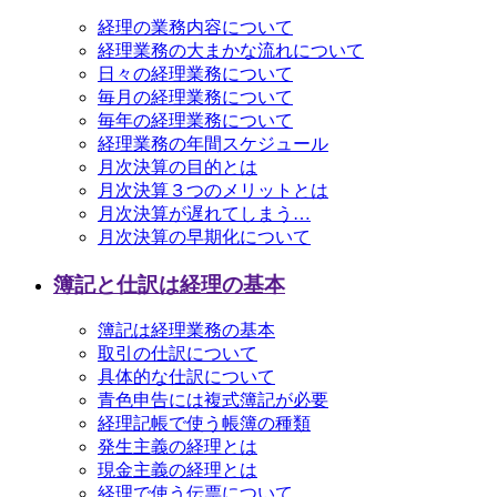
経理の業務内容について
経理業務の大まかな流れについて
日々の経理業務について
毎月の経理業務について
毎年の経理業務について
経理業務の年間スケジュール
月次決算の目的とは
月次決算３つのメリットとは
月次決算が遅れてしまう…
月次決算の早期化について
簿記と仕訳は経理の基本
簿記は経理業務の基本
取引の仕訳について
具体的な仕訳について
青色申告には複式簿記が必要
経理記帳で使う帳簿の種類
発生主義の経理とは
現金主義の経理とは
経理で使う伝票について