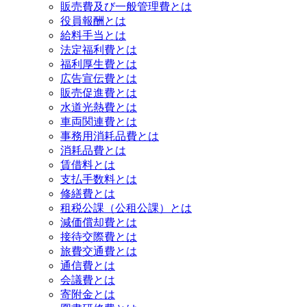
販売費及び一般管理費とは
役員報酬とは
給料手当とは
法定福利費とは
福利厚生費とは
広告宣伝費とは
販売促進費とは
水道光熱費とは
車両関連費とは
事務用消耗品費とは
消耗品費とは
賃借料とは
支払手数料とは
修繕費とは
租税公課（公租公課）とは
減価償却費とは
接待交際費とは
旅費交通費とは
通信費とは
会議費とは
寄附金とは