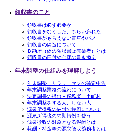
領収書のこと
領収書は必ず必要か
領収書をなくした、もらい忘れた
領収書がもらえない電車やバス
領収書の偽造について
Ｂ勘屋（偽の領収書販売業者）とは
領収書の日付や金額の書き換え
年末調整の仕組みを理解しよう
年末調整＝サラリーマンの確定申告
年末調整業務の流れについて
法定調書の提出－税務署、市町村
年末調整をする人、しない人
源泉所得税の納付の特例について
源泉所得税の納期特例を使う
源泉徴収の対象となる報酬とは
報酬・料金等の源泉徴収義務者とは