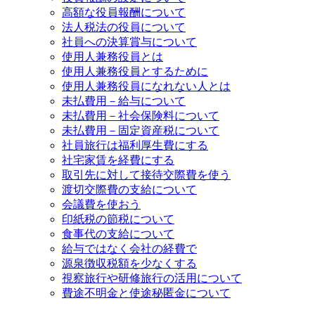
高額な役員報酬について
法人税法の役員について
社員への決算賞与について
使用人兼務役員とは
使用人兼務役員とするために
使用人兼務役員になれない人とは
未払費用－給与について
未払費用－社会保険料について
未払費用－固定資産税について
社員旅行は福利厚生費にする
社宅家賃を経費にする
取引先に対して接待交際費を使う
渡切交際費の支給について
会議費を使おう
印紙税の節税について
食事代の支給について
給与ではなく会社の経費で
源泉徴収税額を少なくする
視察旅行や研修旅行の活用について
費途不明金と使途秘匿金について