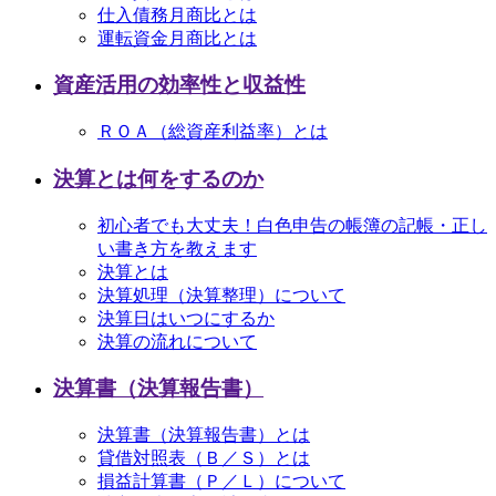
仕入債務月商比とは
運転資金月商比とは
資産活用の効率性と収益性
ＲＯＡ（総資産利益率）とは
決算とは何をするのか
初心者でも大丈夫！白色申告の帳簿の記帳・正し
い書き方を教えます
決算とは
決算処理（決算整理）について
決算日はいつにするか
決算の流れについて
決算書（決算報告書）
決算書（決算報告書）とは
貸借対照表（Ｂ／Ｓ）とは
損益計算書（Ｐ／Ｌ）について