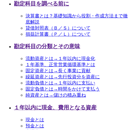
勘定科目を調べる前に
決算書とは？基礎知識から役割・作成方法まで徹
底解説
貸借対照表（Ｂ／Ｓ）について
損益計算書（Ｐ／Ｌ）について
勘定科目の分類とその意味
流動資産とは→１年以内に現金化
１年基準、正常営業循環基準とは
固定資産とは→長く事業に貢献
繰延資産とは→先行投資分を資産に
流動負債とは→１年以内に支払い
固定負債とは→時間をかけて支払う
純資産とは→儲けの積み重ね
１年以内に現金、費用となる資産
現金とは
預金とは