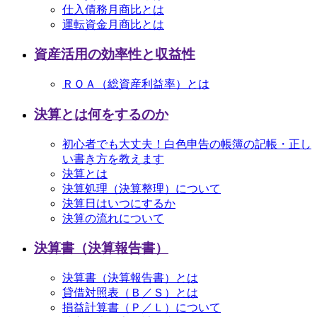
仕入債務月商比とは
運転資金月商比とは
資産活用の効率性と収益性
ＲＯＡ（総資産利益率）とは
決算とは何をするのか
初心者でも大丈夫！白色申告の帳簿の記帳・正し
い書き方を教えます
決算とは
決算処理（決算整理）について
決算日はいつにするか
決算の流れについて
決算書（決算報告書）
決算書（決算報告書）とは
貸借対照表（Ｂ／Ｓ）とは
損益計算書（Ｐ／Ｌ）について