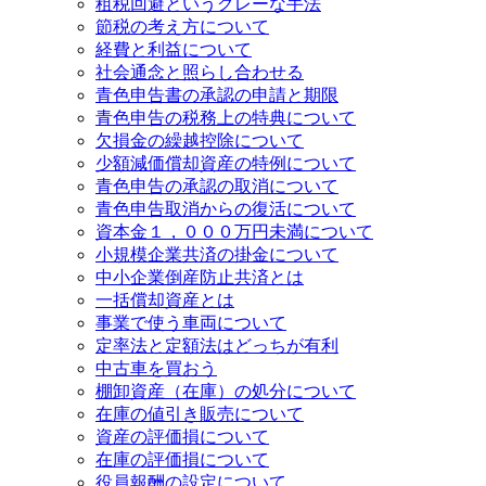
租税回避というグレーな手法
節税の考え方について
経費と利益について
社会通念と照らし合わせる
青色申告書の承認の申請と期限
青色申告の税務上の特典について
欠損金の繰越控除について
少額減価償却資産の特例について
青色申告の承認の取消について
青色申告取消からの復活について
資本金１，０００万円未満について
小規模企業共済の掛金について
中小企業倒産防止共済とは
一括償却資産とは
事業で使う車両について
定率法と定額法はどっちが有利
中古車を買おう
棚卸資産（在庫）の処分について
在庫の値引き販売について
資産の評価損について
在庫の評価損について
役員報酬の設定について