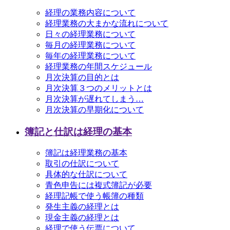
経理の業務内容について
経理業務の大まかな流れについて
日々の経理業務について
毎月の経理業務について
毎年の経理業務について
経理業務の年間スケジュール
月次決算の目的とは
月次決算３つのメリットとは
月次決算が遅れてしまう…
月次決算の早期化について
簿記と仕訳は経理の基本
簿記は経理業務の基本
取引の仕訳について
具体的な仕訳について
青色申告には複式簿記が必要
経理記帳で使う帳簿の種類
発生主義の経理とは
現金主義の経理とは
経理で使う伝票について