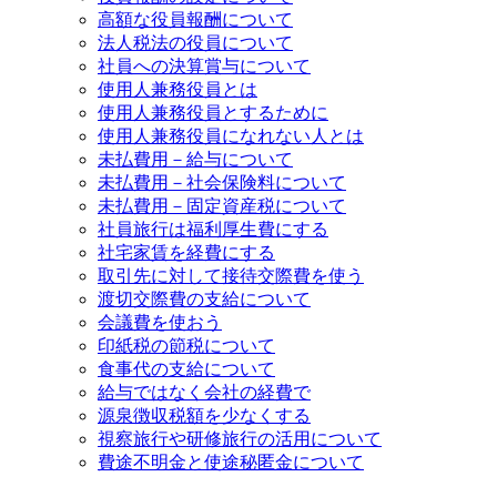
高額な役員報酬について
法人税法の役員について
社員への決算賞与について
使用人兼務役員とは
使用人兼務役員とするために
使用人兼務役員になれない人とは
未払費用－給与について
未払費用－社会保険料について
未払費用－固定資産税について
社員旅行は福利厚生費にする
社宅家賃を経費にする
取引先に対して接待交際費を使う
渡切交際費の支給について
会議費を使おう
印紙税の節税について
食事代の支給について
給与ではなく会社の経費で
源泉徴収税額を少なくする
視察旅行や研修旅行の活用について
費途不明金と使途秘匿金について