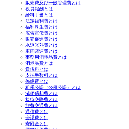
販売費及び一般管理費とは
役員報酬とは
給料手当とは
法定福利費とは
福利厚生費とは
広告宣伝費とは
販売促進費とは
水道光熱費とは
車両関連費とは
事務用消耗品費とは
消耗品費とは
賃借料とは
支払手数料とは
修繕費とは
租税公課（公租公課）とは
減価償却費とは
接待交際費とは
旅費交通費とは
通信費とは
会議費とは
寄附金とは