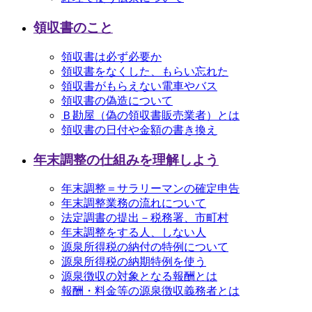
領収書のこと
領収書は必ず必要か
領収書をなくした、もらい忘れた
領収書がもらえない電車やバス
領収書の偽造について
Ｂ勘屋（偽の領収書販売業者）とは
領収書の日付や金額の書き換え
年末調整の仕組みを理解しよう
年末調整＝サラリーマンの確定申告
年末調整業務の流れについて
法定調書の提出－税務署、市町村
年末調整をする人、しない人
源泉所得税の納付の特例について
源泉所得税の納期特例を使う
源泉徴収の対象となる報酬とは
報酬・料金等の源泉徴収義務者とは