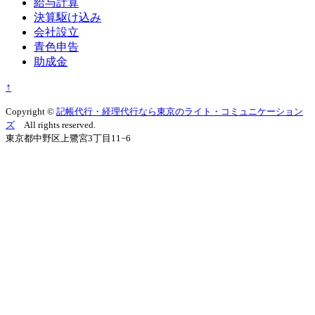
給与計算
決算駆け込み
会社設立
青色申告
助成金
↑
Copyright ©
記帳代行・経理代行なら東京のライト・コミュニケーション
ズ
All rights reserved.
東京都中野区上鷺宮3丁目11−6