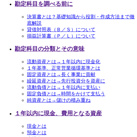
勘定科目を調べる前に
決算書とは？基礎知識から役割・作成方法まで徹
底解説
貸借対照表（Ｂ／Ｓ）について
損益計算書（Ｐ／Ｌ）について
勘定科目の分類とその意味
流動資産とは→１年以内に現金化
１年基準、正常営業循環基準とは
固定資産とは→長く事業に貢献
繰延資産とは→先行投資分を資産に
流動負債とは→１年以内に支払い
固定負債とは→時間をかけて支払う
純資産とは→儲けの積み重ね
１年以内に現金、費用となる資産
現金とは
預金とは