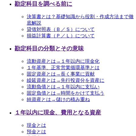
勘定科目を調べる前に
決算書とは？基礎知識から役割・作成方法まで徹
底解説
貸借対照表（Ｂ／Ｓ）について
損益計算書（Ｐ／Ｌ）について
勘定科目の分類とその意味
流動資産とは→１年以内に現金化
１年基準、正常営業循環基準とは
固定資産とは→長く事業に貢献
繰延資産とは→先行投資分を資産に
流動負債とは→１年以内に支払い
固定負債とは→時間をかけて支払う
純資産とは→儲けの積み重ね
１年以内に現金、費用となる資産
現金とは
預金とは