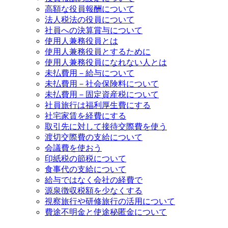
高額な役員報酬について
法人税法の役員について
社員への決算賞与について
使用人兼務役員とは
使用人兼務役員とするために
使用人兼務役員になれない人とは
未払費用－給与について
未払費用－社会保険料について
未払費用－固定資産税について
社員旅行は福利厚生費にする
社宅家賃を経費にする
取引先に対して接待交際費を使う
渡切交際費の支給について
会議費を使おう
印紙税の節税について
食事代の支給について
給与ではなく会社の経費で
源泉徴収税額を少なくする
視察旅行や研修旅行の活用について
費途不明金と使途秘匿金について