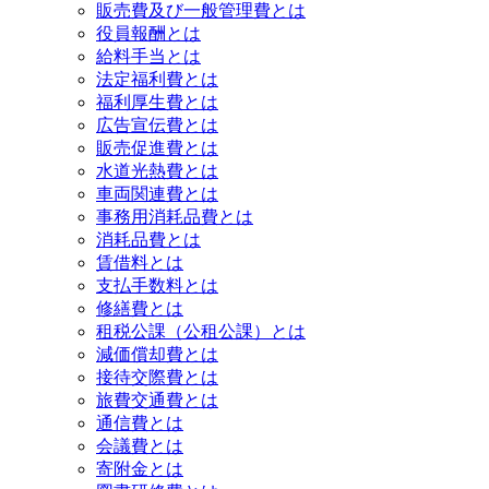
販売費及び一般管理費とは
役員報酬とは
給料手当とは
法定福利費とは
福利厚生費とは
広告宣伝費とは
販売促進費とは
水道光熱費とは
車両関連費とは
事務用消耗品費とは
消耗品費とは
賃借料とは
支払手数料とは
修繕費とは
租税公課（公租公課）とは
減価償却費とは
接待交際費とは
旅費交通費とは
通信費とは
会議費とは
寄附金とは