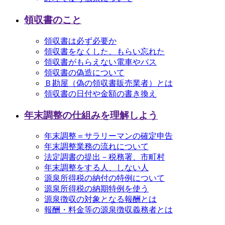
領収書のこと
領収書は必ず必要か
領収書をなくした、もらい忘れた
領収書がもらえない電車やバス
領収書の偽造について
Ｂ勘屋（偽の領収書販売業者）とは
領収書の日付や金額の書き換え
年末調整の仕組みを理解しよう
年末調整＝サラリーマンの確定申告
年末調整業務の流れについて
法定調書の提出－税務署、市町村
年末調整をする人、しない人
源泉所得税の納付の特例について
源泉所得税の納期特例を使う
源泉徴収の対象となる報酬とは
報酬・料金等の源泉徴収義務者とは