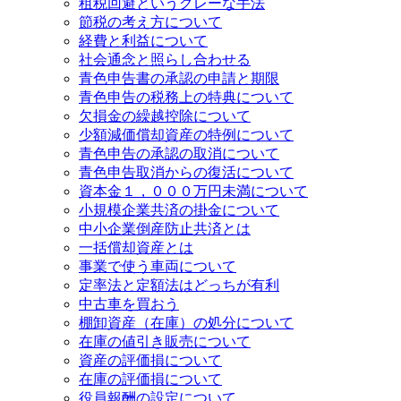
租税回避というグレーな手法
節税の考え方について
経費と利益について
社会通念と照らし合わせる
青色申告書の承認の申請と期限
青色申告の税務上の特典について
欠損金の繰越控除について
少額減価償却資産の特例について
青色申告の承認の取消について
青色申告取消からの復活について
資本金１，０００万円未満について
小規模企業共済の掛金について
中小企業倒産防止共済とは
一括償却資産とは
事業で使う車両について
定率法と定額法はどっちが有利
中古車を買おう
棚卸資産（在庫）の処分について
在庫の値引き販売について
資産の評価損について
在庫の評価損について
役員報酬の設定について