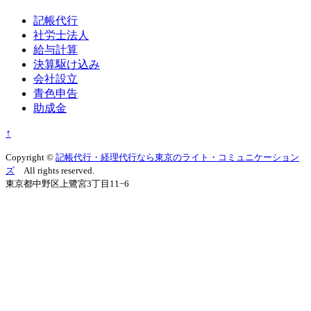
記帳代行
社労士法人
給与計算
決算駆け込み
会社設立
青色申告
助成金
↑
Copyright ©
記帳代行・経理代行なら東京のライト・コミュニケーション
ズ
All rights reserved.
東京都中野区上鷺宮3丁目11−6