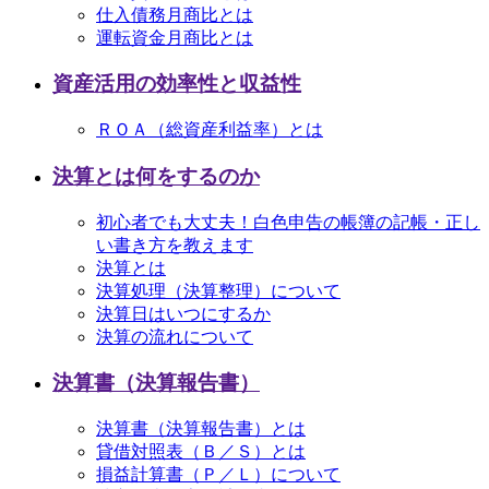
仕入債務月商比とは
運転資金月商比とは
資産活用の効率性と収益性
ＲＯＡ（総資産利益率）とは
決算とは何をするのか
初心者でも大丈夫！白色申告の帳簿の記帳・正し
い書き方を教えます
決算とは
決算処理（決算整理）について
決算日はいつにするか
決算の流れについて
決算書（決算報告書）
決算書（決算報告書）とは
貸借対照表（Ｂ／Ｓ）とは
損益計算書（Ｐ／Ｌ）について