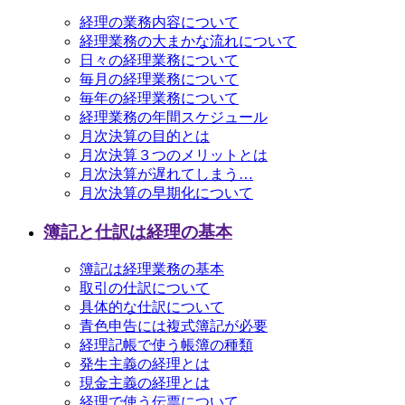
経理の業務内容について
経理業務の大まかな流れについて
日々の経理業務について
毎月の経理業務について
毎年の経理業務について
経理業務の年間スケジュール
月次決算の目的とは
月次決算３つのメリットとは
月次決算が遅れてしまう…
月次決算の早期化について
簿記と仕訳は経理の基本
簿記は経理業務の基本
取引の仕訳について
具体的な仕訳について
青色申告には複式簿記が必要
経理記帳で使う帳簿の種類
発生主義の経理とは
現金主義の経理とは
経理で使う伝票について