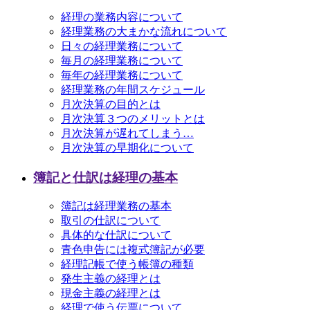
経理の業務内容について
経理業務の大まかな流れについて
日々の経理業務について
毎月の経理業務について
毎年の経理業務について
経理業務の年間スケジュール
月次決算の目的とは
月次決算３つのメリットとは
月次決算が遅れてしまう…
月次決算の早期化について
簿記と仕訳は経理の基本
簿記は経理業務の基本
取引の仕訳について
具体的な仕訳について
青色申告には複式簿記が必要
経理記帳で使う帳簿の種類
発生主義の経理とは
現金主義の経理とは
経理で使う伝票について