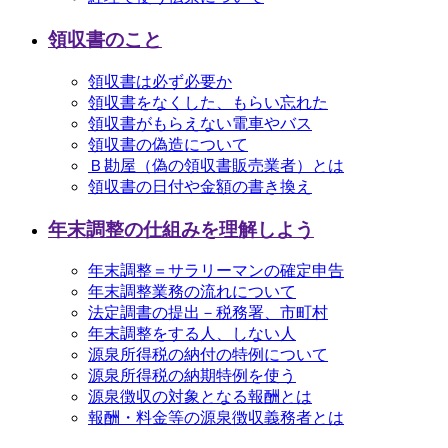
領収書のこと
領収書は必ず必要か
領収書をなくした、もらい忘れた
領収書がもらえない電車やバス
領収書の偽造について
Ｂ勘屋（偽の領収書販売業者）とは
領収書の日付や金額の書き換え
年末調整の仕組みを理解しよう
年末調整＝サラリーマンの確定申告
年末調整業務の流れについて
法定調書の提出－税務署、市町村
年末調整をする人、しない人
源泉所得税の納付の特例について
源泉所得税の納期特例を使う
源泉徴収の対象となる報酬とは
報酬・料金等の源泉徴収義務者とは