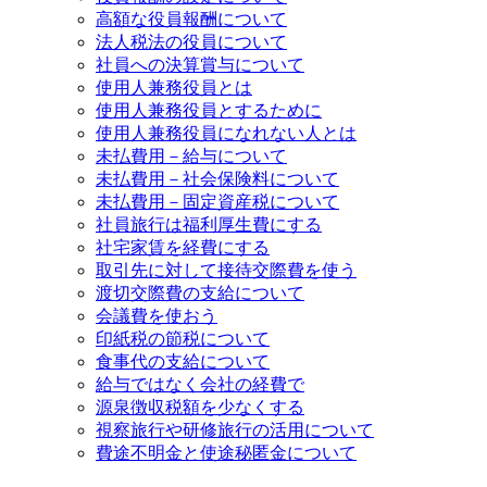
高額な役員報酬について
法人税法の役員について
社員への決算賞与について
使用人兼務役員とは
使用人兼務役員とするために
使用人兼務役員になれない人とは
未払費用－給与について
未払費用－社会保険料について
未払費用－固定資産税について
社員旅行は福利厚生費にする
社宅家賃を経費にする
取引先に対して接待交際費を使う
渡切交際費の支給について
会議費を使おう
印紙税の節税について
食事代の支給について
給与ではなく会社の経費で
源泉徴収税額を少なくする
視察旅行や研修旅行の活用について
費途不明金と使途秘匿金について