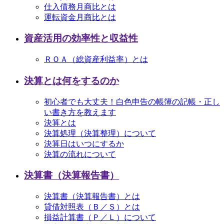
仕入債務月商比とは
運転資金月商比とは
資産活用の効率性と収益性
ＲＯＡ（総資産利益率）とは
決算とは何をするのか
初心者でも大丈夫！白色申告の帳簿の記帳・正し
い書き方を教えます
決算とは
決算処理（決算整理）について
決算日はいつにするか
決算の流れについて
決算書（決算報告書）
決算書（決算報告書）とは
貸借対照表（Ｂ／Ｓ）とは
損益計算書（Ｐ／Ｌ）について