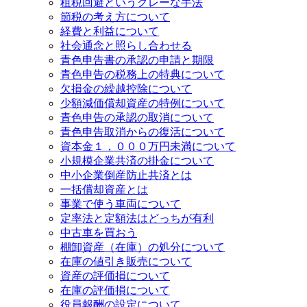
租税回避というグレーな手法
節税の考え方について
経費と利益について
社会通念と照らし合わせる
青色申告書の承認の申請と期限
青色申告の税務上の特典について
欠損金の繰越控除について
少額減価償却資産の特例について
青色申告の承認の取消について
青色申告取消からの復活について
資本金１，０００万円未満について
小規模企業共済の掛金について
中小企業倒産防止共済とは
一括償却資産とは
事業で使う車両について
定率法と定額法はどっちが有利
中古車を買おう
棚卸資産（在庫）の処分について
在庫の値引き販売について
資産の評価損について
在庫の評価損について
役員報酬の設定について