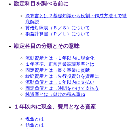
勘定科目を調べる前に
決算書とは？基礎知識から役割・作成方法まで徹
底解説
貸借対照表（Ｂ／Ｓ）について
損益計算書（Ｐ／Ｌ）について
勘定科目の分類とその意味
流動資産とは→１年以内に現金化
１年基準、正常営業循環基準とは
固定資産とは→長く事業に貢献
繰延資産とは→先行投資分を資産に
流動負債とは→１年以内に支払い
固定負債とは→時間をかけて支払う
純資産とは→儲けの積み重ね
１年以内に現金、費用となる資産
現金とは
預金とは