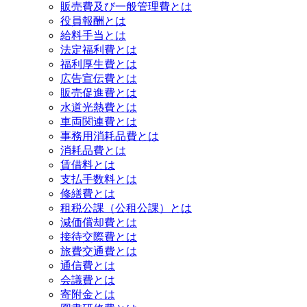
販売費及び一般管理費とは
役員報酬とは
給料手当とは
法定福利費とは
福利厚生費とは
広告宣伝費とは
販売促進費とは
水道光熱費とは
車両関連費とは
事務用消耗品費とは
消耗品費とは
賃借料とは
支払手数料とは
修繕費とは
租税公課（公租公課）とは
減価償却費とは
接待交際費とは
旅費交通費とは
通信費とは
会議費とは
寄附金とは