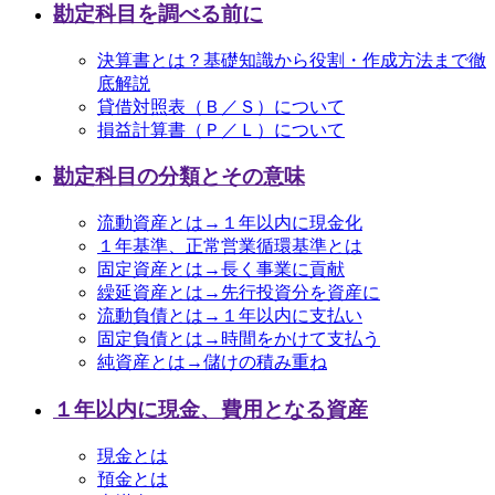
勘定科目を調べる前に
決算書とは？基礎知識から役割・作成方法まで徹
底解説
貸借対照表（Ｂ／Ｓ）について
損益計算書（Ｐ／Ｌ）について
勘定科目の分類とその意味
流動資産とは→１年以内に現金化
１年基準、正常営業循環基準とは
固定資産とは→長く事業に貢献
繰延資産とは→先行投資分を資産に
流動負債とは→１年以内に支払い
固定負債とは→時間をかけて支払う
純資産とは→儲けの積み重ね
１年以内に現金、費用となる資産
現金とは
預金とは