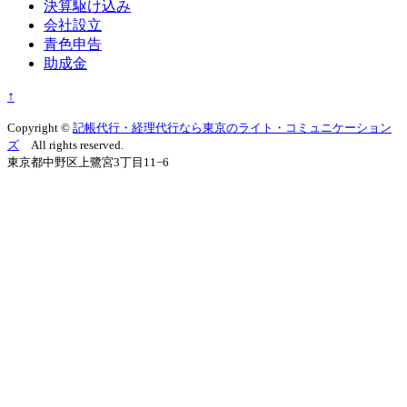
決算駆け込み
会社設立
青色申告
助成金
↑
Copyright ©
記帳代行・経理代行なら東京のライト・コミュニケーション
ズ
All rights reserved.
東京都中野区上鷺宮3丁目11−6