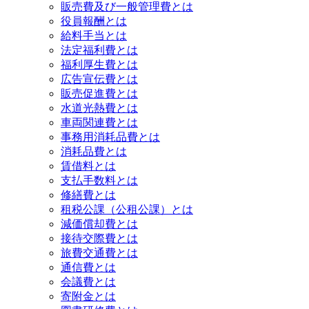
販売費及び一般管理費とは
役員報酬とは
給料手当とは
法定福利費とは
福利厚生費とは
広告宣伝費とは
販売促進費とは
水道光熱費とは
車両関連費とは
事務用消耗品費とは
消耗品費とは
賃借料とは
支払手数料とは
修繕費とは
租税公課（公租公課）とは
減価償却費とは
接待交際費とは
旅費交通費とは
通信費とは
会議費とは
寄附金とは