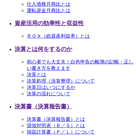
仕入債務月商比とは
運転資金月商比とは
資産活用の効率性と収益性
ＲＯＡ（総資産利益率）とは
決算とは何をするのか
初心者でも大丈夫！白色申告の帳簿の記帳・正し
い書き方を教えます
決算とは
決算処理（決算整理）について
決算日はいつにするか
決算の流れについて
決算書（決算報告書）
決算書（決算報告書）とは
貸借対照表（Ｂ／Ｓ）とは
損益計算書（Ｐ／Ｌ）について