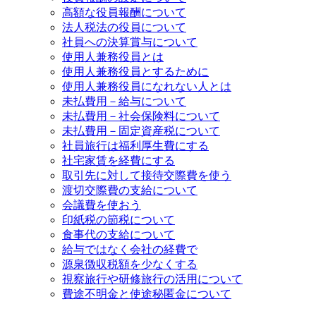
高額な役員報酬について
法人税法の役員について
社員への決算賞与について
使用人兼務役員とは
使用人兼務役員とするために
使用人兼務役員になれない人とは
未払費用－給与について
未払費用－社会保険料について
未払費用－固定資産税について
社員旅行は福利厚生費にする
社宅家賃を経費にする
取引先に対して接待交際費を使う
渡切交際費の支給について
会議費を使おう
印紙税の節税について
食事代の支給について
給与ではなく会社の経費で
源泉徴収税額を少なくする
視察旅行や研修旅行の活用について
費途不明金と使途秘匿金について