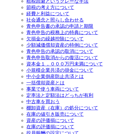
租税回避というグレーな手法
節税の考え方について
経費と利益について
社会通念と照らし合わせる
青色申告書の承認の申請と期限
青色申告の税務上の特典について
欠損金の繰越控除について
少額減価償却資産の特例について
青色申告の承認の取消について
青色申告取消からの復活について
資本金１，０００万円未満について
小規模企業共済の掛金について
中小企業倒産防止共済とは
一括償却資産とは
事業で使う車両について
定率法と定額法はどっちが有利
中古車を買おう
棚卸資産（在庫）の処分について
在庫の値引き販売について
資産の評価損について
在庫の評価損について
役員報酬の設定について