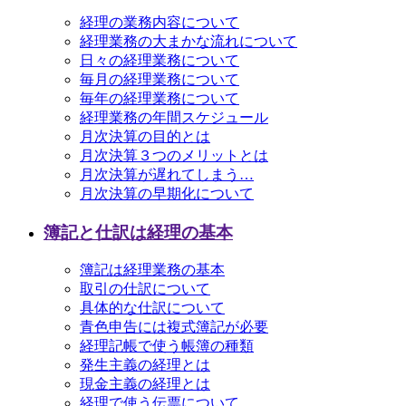
経理の業務内容について
経理業務の大まかな流れについて
日々の経理業務について
毎月の経理業務について
毎年の経理業務について
経理業務の年間スケジュール
月次決算の目的とは
月次決算３つのメリットとは
月次決算が遅れてしまう…
月次決算の早期化について
簿記と仕訳は経理の基本
簿記は経理業務の基本
取引の仕訳について
具体的な仕訳について
青色申告には複式簿記が必要
経理記帳で使う帳簿の種類
発生主義の経理とは
現金主義の経理とは
経理で使う伝票について