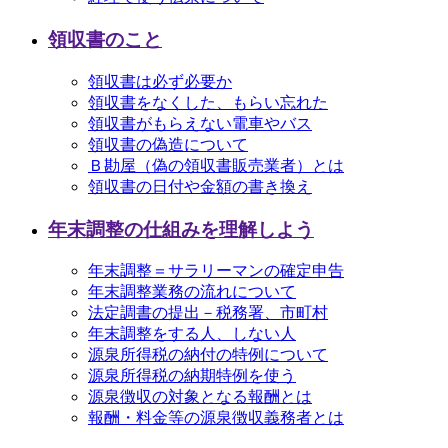
領収書のこと
領収書は必ず必要か
領収書をなくした、もらい忘れた
領収書がもらえない電車やバス
領収書の偽造について
Ｂ勘屋（偽の領収書販売業者）とは
領収書の日付や金額の書き換え
年末調整の仕組みを理解しよう
年末調整＝サラリーマンの確定申告
年末調整業務の流れについて
法定調書の提出－税務署、市町村
年末調整をする人、しない人
源泉所得税の納付の特例について
源泉所得税の納期特例を使う
源泉徴収の対象となる報酬とは
報酬・料金等の源泉徴収義務者とは